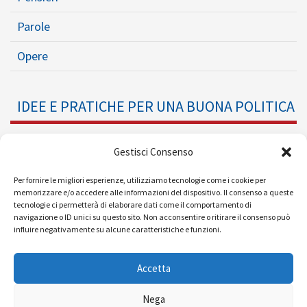
Parole
Opere
IDEE E PRATICHE PER UNA BUONA POLITICA
Dossier
Gestisci Consenso
Formazione Politica
Per fornire le migliori esperienze, utilizziamo tecnologie come i cookie per
memorizzare e/o accedere alle informazioni del dispositivo. Il consenso a queste
tecnologie ci permetterà di elaborare dati come il comportamento di
Eventi
navigazione o ID unici su questo sito. Non acconsentire o ritirare il consenso può
influire negativamente su alcune caratteristiche e funzioni.
Ricerche e Analisi
Accetta
Nega