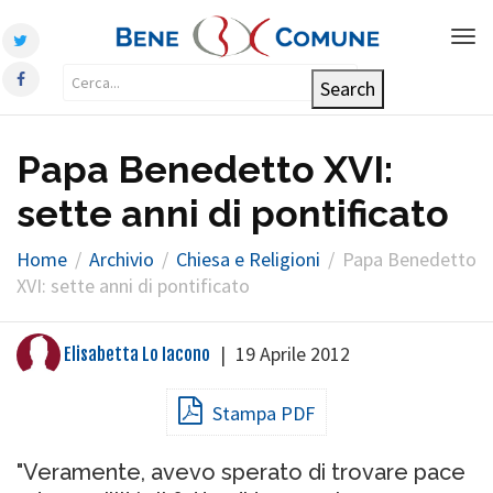
Tog
nav
Papa Benedetto XVI:
sette anni di pontificato
Home
Archivio
Chiesa e Religioni
Papa Benedetto
XVI: sette anni di pontificato
|
19 Aprile 2012
Elisabetta Lo Iacono
Stampa PDF
"Veramente, avevo sperato di trovare pace