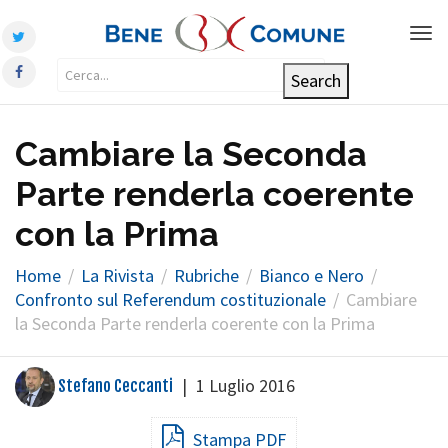
Tog
nav
Cambiare la Seconda
Parte renderla coerente
con la Prima
Home
La Rivista
Rubriche
Bianco e Nero
Confronto sul Referendum costituzionale
Cambiare
la Seconda Parte renderla coerente con la Prima
|
1 Luglio 2016
Stefano Ceccanti
Stampa PDF