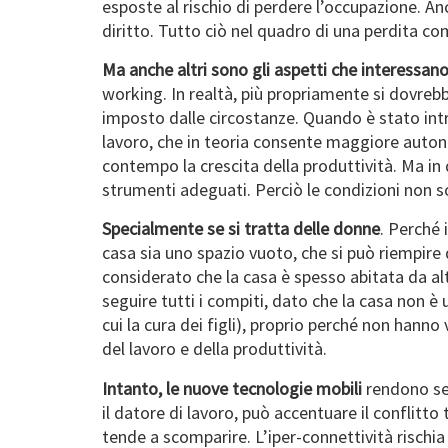
esposte al rischio di perdere l’occupazione. A
diritto. Tutto ciò nel quadro di una perdita co
Ma anche altri sono gli aspetti che interessa
working. In realtà, più propriamente si dovreb
imposto dalle circostanze. Quando è stato intr
lavoro, che in teoria consente maggiore autono
contempo la crescita della produttività. Ma in
strumenti adeguati. Perciò le condizioni non 
Specialmente se si tratta delle donne
. Perché 
casa sia uno spazio vuoto, che si può riempire 
considerato che la casa è spesso abitata da altr
seguire tutti i compiti, dato che la casa non è
cui la cura dei figli), proprio perché non hanno
del lavoro e della produttività.
Intanto, le nuove tecnologie mobili
rendono sem
il datore di lavoro, può accentuare il conflitto 
tende a scomparire. L’iper-connettività rischia