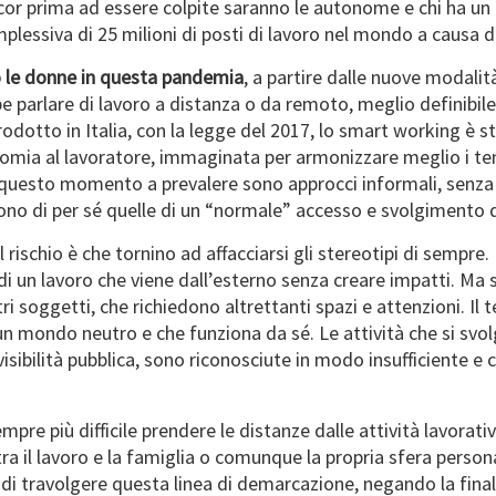
ncor prima ad essere colpite saranno le autonome e chi ha un 
mplessiva di 25 milioni di posti di lavoro nel mondo a causa d
no le donne in questa pandemia
, a partire dalle nuove modalità
be parlare di lavoro a distanza o da remoto, meglio definibil
odotto in Italia, con la legge del 2017, lo smart working è s
mia al lavoratore, immaginata per armonizzare meglio i temp
 questo momento a prevalere sono approcci informali, senza in
sono di per sé quelle di un “normale” accesso e svolgimento 
il rischio è che tornino ad affacciarsi gli stereotipi di sempr
di un lavoro che viene dall’esterno senza creare impatti. Ma s
i soggetti, che richiedono altrettanti spazi e attenzioni. Il 
 un mondo neutro e che funziona da sé. Le attività che si svo
 visibilità pubblica, sono riconosciute in modo insufficiente 
pre più difficile prendere le distanze dalle attività lavorativ
tra il lavoro e la famiglia o comunque la propria sfera persona
 di travolgere questa linea di demarcazione, negando la final