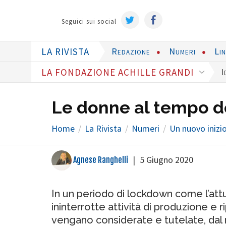
Seguici sui social
LA RIVISTA
Redazione
Numeri
Li
LA FONDAZIONE ACHILLE GRANDI
I
Le donne al tempo d
Home
La Rivista
Numeri
Un nuovo inizio.
|
5 Giugno 2020
Agnese Ranghelli
In un periodo di lockdown come l’attu
ininterrotte attività di produzione e
vengano considerate e tutelate, dal 