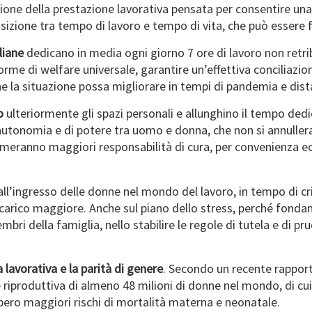
one della prestazione lavorativa pensata per consentire una 
izione tra tempo di lavoro e tempo di vita, che può essere fon
liane
dedicano in media ogni giorno 7 ore di lavoro non retrib
forme di welfare universale, garantire un’effettiva conciliazio
e che la situazione possa migliorare in tempi di pandemia e di
o
ulteriormente gli spazi personali e allunghino il tempo dedic
 autonomia e di potere tra uomo e donna, che non si annuller
eranno maggiori responsabilità di cura, per convenienza eco
dall’ingresso delle donne nel mondo del lavoro, in tempo di 
il carico maggiore. Anche sul piano dello stress, perché fon
embri della famiglia, nello stabilire le regole di tutela e di 
a lavorativa e la parità di genere
. Secondo un recente rapport
e riproduttiva di almeno 48 milioni di donne nel mondo, di cui 
bero maggiori rischi di mortalità materna e neonatale.