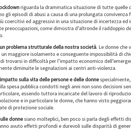
 lockdown
riguarda la drammatica situazione di tutte quelle d
ino gli episodi di abusi a causa di una prolungata convivenza 
ercitivi ed aggressivi in una situazione di incertezza ed ins
 preoccupazioni, come dimostra d’altronde il raddoppio deg
o.
un problema strutturale della nostra società
. Le donne che v
o un maggiore isolamento e conseguente impossibilità di chi
 di trovarsi in difficoltà per l’impatto economico dell’emergen
mente diminuite le segnalazioni ai centri anti-violenza.
impatto sulla vita delle persone e delle donne
specialmente,
li alla spesa pubblica condotti negli anni non sono decisioni 
ticolare, essendo tuttora incaricate del lavoro di riproduzion
polazione e in particolare le donne, che hanno visto peggiora
ate di protezione sociale.
sulle donne
siano molteplici, ben poco si parla degli effetti d
nno avuto effetti profondi e durevoli sulle disparità di gener