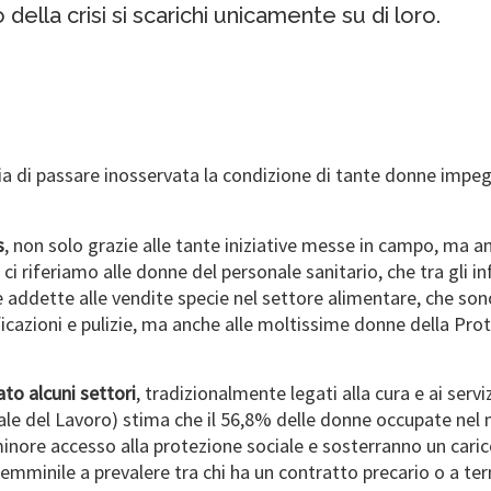
della crisi si scarichi unicamente su di loro.
ia di passare inosservata la condizione di tante donne impegn
s
, non solo grazie alle tante iniziative messe in campo, ma a
 ci riferiamo alle donne del personale sanitario, che tra gli i
e addette alle vendite specie nel settore alimentare, che son
ificazioni e pulizie, ma anche alle moltissime donne della Pro
to alcuni settori
, tradizionalmente legati alla cura e ai servi
le del Lavoro) stima che il 56,8% delle donne occupate nel mo
inore accesso alla protezione sociale e sosterranno un carico
emminile a prevalere tra chi ha un contratto precario o a te