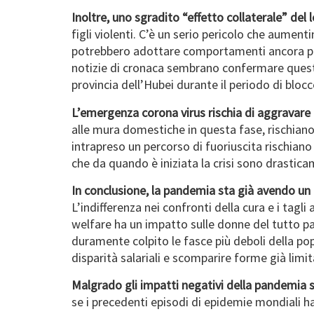
Inoltre, uno sgradito “effetto collaterale” del
figli violenti. C’è un serio pericolo che aument
potrebbero adottare comportamenti ancora più co
notizie di cronaca sembrano confermare queste
provincia dell’Hubei durante il periodo di blocc
L’emergenza corona virus rischia di aggravare 
alle mura domestiche in questa fase, rischian
intrapreso un percorso di fuoriuscita rischiano
che da quando è iniziata la crisi sono drastica
In conclusione, la pandemia sta già avendo un 
L’indifferenza nei confronti della cura e i tag
welfare ha un impatto sulle donne del tutto par
duramente colpito le fasce più deboli della po
disparità salariali e scomparire forme già limit
Malgrado gli impatti negativi della pandemia 
se i precedenti episodi di epidemie mondiali ha