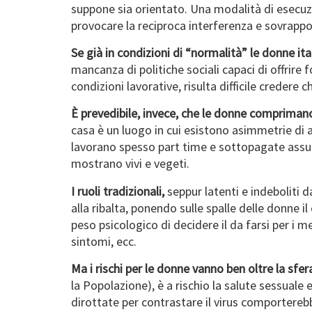
suppone sia orientato. Una modalità di esecuzi
provocare la reciproca interferenza e sovrappos
Se già in condizioni di “normalità” le donne ita
mancanza di politiche sociali capaci di offrire 
condizioni lavorative, risulta difficile creder
È prevedibile, invece, che le donne compriman
casa è un luogo in cui esistono asimmetrie di
lavorano spesso part time e sottopagate assum
mostrano vivi e vegeti.
I ruoli tradizionali,
seppur latenti e indeboliti 
alla ribalta, ponendo sulle spalle delle donne 
peso psicologico di decidere il da farsi per i m
sintomi, ecc.
Ma i rischi per le donne vanno ben oltre la sfer
la Popolazione), è a rischio la salute sessuale 
dirottate per contrastare il virus comportereb