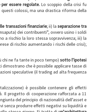
 per essere regolate.
Lo scoppio della crisi fu
e questi colossi, ma una drastica riforma della
le transazioni finanziarie
; ii) la
separazione tra
nsaputa) dei contribuenti”, ovvero usino i soldi
 a rischio la loro stessa sopravvivenza; iii) la
ese di rischio aumentando i rischi delle crisi);
iù chi ne fa tante in poco tempo)
sotto l’ipotesi
ici dimostrano che è possibile applicare tasse di
azioni speculative (il trading ad alta frequenza
lizzazione) è possibile contenere gli effetti
tà. Il progetto di cooperazione rafforzata a 11
iunta del principio di nazionalità dell’asset e
vi senza produrre effetti negativi su liquidità e
ello stesso giorno. Si tratta di
un’architettura