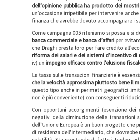
dell’opinione pubblica ha prodotto dei mostri
un’occasione irripetibile per intervenire anch
finanza che avrebbe dovuto accompagnare i sa
Come campagna 005 riteniamo si possa e si debba
banca commerciale e banca d’affari
per evitare
che Draghi presta loro per fare credito all’eco
riforma dei salari e dei sistemi d’incentivo d
iv) un
impegno efficace contro l’elusione fiscal
La tassa sulle transazioni finanziarie è essen
che la velocità approssima piuttosto bene il 
questo tipo anche in perimetri geografici limit
non è più conveniente) con conseguenti riduzioni
Con opportuni accorgimenti (esenzione dei mo
negativi della diminuzione delle transazioni s
dell’Unione Europea è un buon progetto che pre
di residenza dell’intermediario, che dovrebbe ri
volatilità. Sta esentando di fatto i traders a