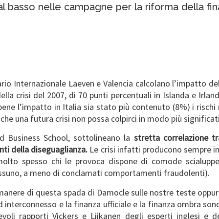
dal basso nelle campagne per la riforma della f
 Internazionale Laeven e Valencia calcolano l’impatto delle 
a crisi del 2007, di 70 punti percentuali in Islanda e Irland
 l’impatto in Italia sia stato più contenuto (8%) i rischi r
he una futura crisi non possa colpirci in modo più significat
rd Business School, sottolineano la
stretta correlazione t
enti della diseguaglianza.
Le crisi infatti producono sempre i
 molto spesso chi le provoca dispone di comode scialuppe
nessuno, a meno di conclamati comportamenti fraudolenti).
anere di questa spada di Damocle sulle nostre teste oppure
 interconnesso e la finanza ufficiale e la finanza ombra son
oli rapporti Vickers e Liikanen degli esperti inglesi e d