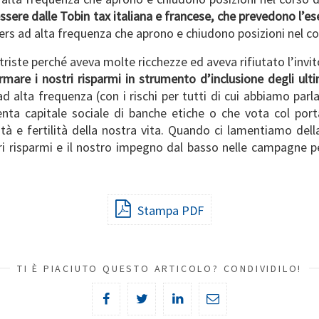
sere dalle Tobin tax italiana e francese, che prevedono l’esen
ers ad alta frequenza che aprono e chiudono posizioni nel co
 triste perché aveva molte ricchezze ed aveva rifiutato l’invi
ormare i nostri risparmi in strumento d’inclusione degli ul
d alta frequenza (con i rischi per tutti di cui abbiamo parl
enta capitale sociale di banche etiche o che vota col port
ità e fertilità della nostra vita. Quando ci lamentiamo d
stri risparmi e il nostro impegno dal basso nelle campagne p
Stampa PDF
TI È PIACIUTO QUESTO ARTICOLO? CONDIVIDILO!