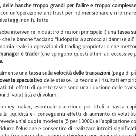
, delle banche troppo grandi per fallire e troppo complesse
e con un’operazione antitrust per ridimensionare e riformar
lvataggi non fu fatta.
 intervenire in quattro direzioni principali: i) una
tassa sul
 che le banche facciano “ludopatia a scrocco ai danni (e all’i
nomia reale in operazioni di trading proprietario che mettono
i manager e trader
(che spingono questi ultimi ad eccessive pr
e.
zialmente una
tassa sulla velocità delle transazioni
(paga di p
movente speculativo
delle stesse. La teoria e i risultati empir
ati. Gli effetti di queste tasse sono una riduzione delle trans
 di volatilità e di volumi.
ney maker, eventuale esenzione per titoli a bassa capita
ulla liquidità e i conseguenti effetti di aumento di volatili
vede un’aliquota modesta (5 per 10000) e l’applicazione cong
durre l’elusione e consentire di realizzare introiti significati
d alta frequenza che aprono e chiudono posizioni nel corso d