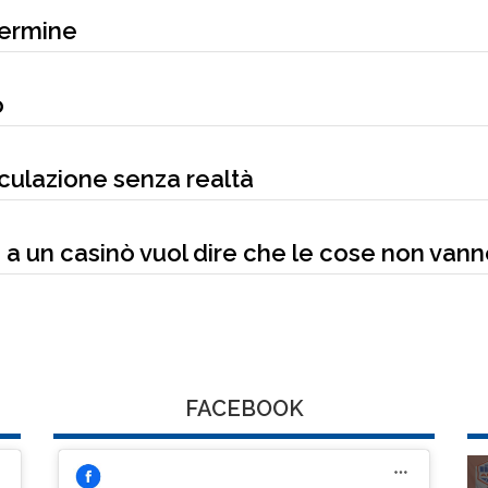
termine
o
peculazione senza realtà
a un casinò vuol dire che le cose non vann
FACEBOOK