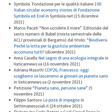
Symbola. Fondazione per le qualità italiane
100
Italian circular economy stories di Fondazione
Symbola ed Enel
in Symbola.net (15 dicembre
2021)
Marco Pacati “Non uccidete il mare”. Editoriale del
sesto numero di Babel (rivista semestrale delle
ACLI provinciali di Bergamo) dal titolo: “
Biodiversi.
Pechè la lotta per la giustizia ambientale
accomuna tutti?
(dicembre 2021)
Anna Casella
Nel segno di una ecologia integrale
in
Vaticannews.va (16 novembre 2021)
Adriana Masotti
COP26, Francesco: oggi
scegliamo se lasceremo ai giovani un pianeta sano
in Vaticannews.va (2 novembre 2021)
Petizione “
Pianeta sano, persone sane
” (5
novembre 2021)
Filippo Santoro
Le piste di impegno
in
Settimanesociali.it (24 ottobre 2021)
Dialogo tra Carlo Petrini e Gaël Giraud
Dopo la