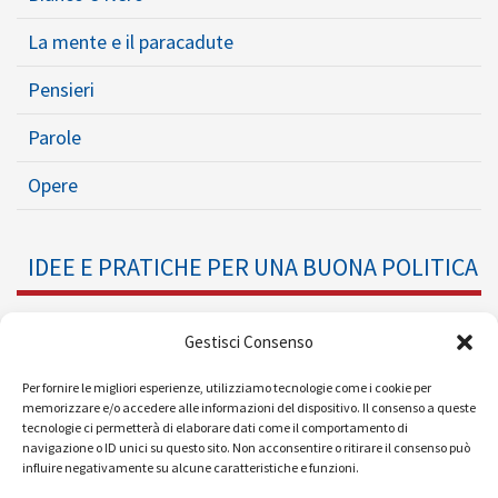
La mente e il paracadute
Pensieri
Parole
Opere
IDEE E PRATICHE PER UNA BUONA POLITICA
Dossier
Gestisci Consenso
Formazione Politica
Per fornire le migliori esperienze, utilizziamo tecnologie come i cookie per
memorizzare e/o accedere alle informazioni del dispositivo. Il consenso a queste
tecnologie ci permetterà di elaborare dati come il comportamento di
Eventi
navigazione o ID unici su questo sito. Non acconsentire o ritirare il consenso può
influire negativamente su alcune caratteristiche e funzioni.
Ricerche e Analisi