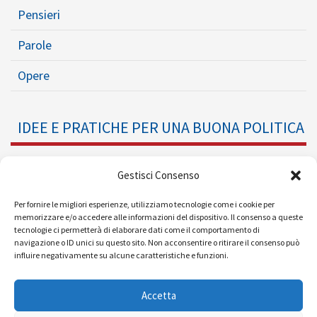
Pensieri
Parole
Opere
IDEE E PRATICHE PER UNA BUONA POLITICA
Dossier
Gestisci Consenso
Formazione Politica
Per fornire le migliori esperienze, utilizziamo tecnologie come i cookie per
memorizzare e/o accedere alle informazioni del dispositivo. Il consenso a queste
tecnologie ci permetterà di elaborare dati come il comportamento di
Eventi
navigazione o ID unici su questo sito. Non acconsentire o ritirare il consenso può
influire negativamente su alcune caratteristiche e funzioni.
Ricerche e Analisi
Accetta