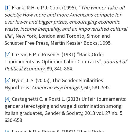
[1]
Frank, R.H. e P.J. Cook (1995), “
The winner-take-all
society: How more and more Americans compete for
ever fewer and bigger prizes, encouraging economic
waste, income inequality, and an impoverished cultural
life
”, New York, London and Toronto, Simon and
Schuster Free Press, Martin Kessler Books, 1995.
[2]
Lazear, E.P. e Rosen S. (1981) “Rank-Order
Tournaments as Optimum Labor Contracts”,
Journal of
Political Economy
, 89, 841-864.
[3]
Hyde, J. S. (2005), The Gender Similarities
Hypothesis.
American Psychologist
, 60, 581-592.
[4]
Castagnetti C. e Rosti L. (2013) Unfair tournaments:
gender stereotyping and wage discrimination among
Italian graduates, Gender & Society, 2013 vol. 27 no. 5
630-658
[5]
Lazear, E.P. e Rosen S. (1981) “Rank-Order