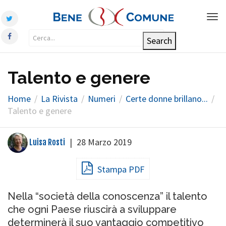
Tog
nav
Talento e genere
Home
La Rivista
Numeri
Certe donne brillano...
Talento e genere
|
28 Marzo 2019
Luisa Rosti
Stampa PDF
Nella “società della conoscenza” il talento
che ogni Paese riuscirà a sviluppare
determinerà il suo vantaggio competitivo