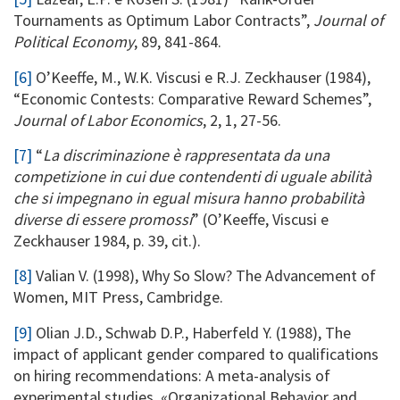
Tournaments as Optimum Labor Contracts”,
Journal of
Political Economy
, 89, 841-864.
[6]
O’Keeffe, M., W.K. Viscusi e R.J. Zeckhauser (1984),
“Economic Contests: Comparative Reward Schemes”,
Journal of Labor Economics
, 2, 1, 27-56.
[7]
“
La discriminazione è rappresentata da una
competizione in cui due contendenti di uguale abilità
che si impegnano in egual misura hanno probabilità
diverse di essere promossi
” (O’Keeffe, Viscusi e
Zeckhauser 1984, p. 39, cit.).
[8]
Valian V. (1998), Why So Slow? The Advancement of
Women, MIT Press, Cambridge.
[9]
Olian J.D., Schwab D.P., Haberfeld Y. (1988), The
impact of applicant gender compared to qualifications
on hiring recommendations: A meta-analysis of
experimental studies, «Organizational Behavior and