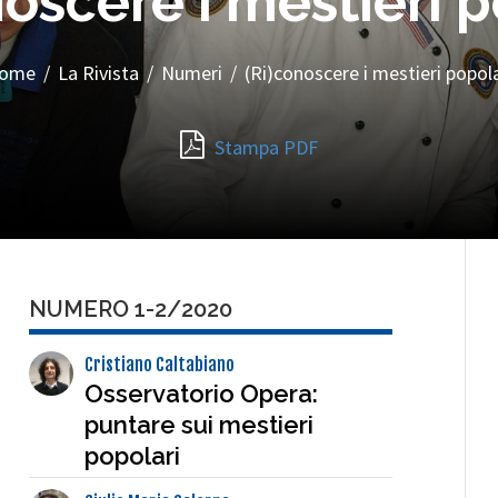
noscere i mestieri p
ome
/
La Rivista
/
Numeri
/
(Ri)conoscere i mestieri popola
Stampa PDF
NUMERO 1-2/2020
Cristiano Caltabiano
Osservatorio Opera:
puntare sui mestieri
popolari