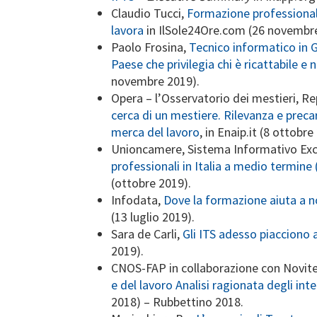
Claudio Tucci,
Formazione professionale
lavora
in IlSole24Ore.com (26 novembre
Paolo Frosina,
Tecnico informatico in Ge
Paese che privilegia chi è ricattabile e 
novembre 2019).
Opera – l’Osservatorio dei mestieri, Rep
cerca di un mestiere. Rilevanza e precar
merca del lavoro
, in Enaip.it (8 ottobre
Unioncamere, Sistema Informativo Exc
professionali in Italia a medio termine
(ottobre 2019).
Infodata,
Dove la formazione aiuta a no
(13 luglio 2019).
Sara de Carli,
Gli ITS adesso piacciono a
2019).
CNOS-FAP in collaborazione con Novite
e del lavoro Analisi ragionata degli int
2018) – Rubbettino 2018.