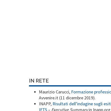
IN RETE
Maurizio Carucci,
Formazione profession
Avvenire.it (11 dicembre 2019).
INAPP,
Risultati dell’indagine sugli esi
IFTS
–
Executive Summary
in Inapp.org