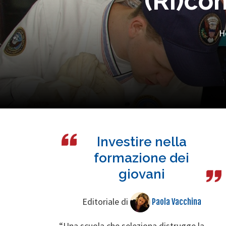
(Ri)co
H
Investire nella
formazione dei
giovani
Editoriale di
Paola Vacchina
“Una scuola che seleziona distrugge la