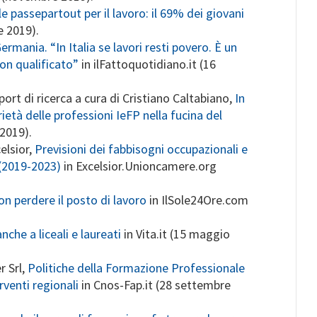
 passepartout per il lavoro: il 69% dei giovani
 2019).
rmania. “In Italia se lavori resti povero. È un
non qualificato”
in ilFattoquotidiano.it (16
ort di ricerca a cura di Cristiano Caltabiano,
In
ietà delle professioni IeFP nella fucina del
 2019).
elsior,
Previsioni dei fabbisogni occupazionali e
 (2019-2023)
in Excelsior.Unioncamere.org
n perdere il posto di lavoro
in IlSole24Ore.com
nche a liceali e laureati
in Vita.it (15 maggio
r Srl,
Politiche della Formazione Professionale
erventi regionali
in Cnos-Fap.it (28 settembre