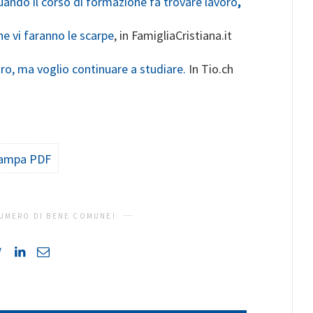
uando il corso di formazione fa trovare lavoro
,
he vi faranno le scarpe
, in FamigliaCristiana.it
ro, ma voglio continuare a studiare.
In Tio.ch
ampa PDF
UMERO DI BENE COMUNE!