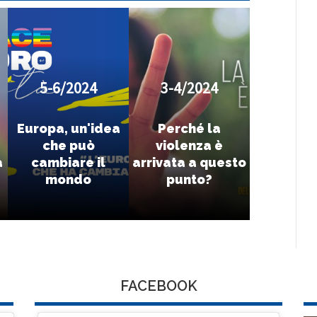
5-6/2024
3-4/2024
Europa, un'idea
Perché la
che può
violenza è
a
cambiare il
arrivata a questo
mondo
punto?
FACEBOOK