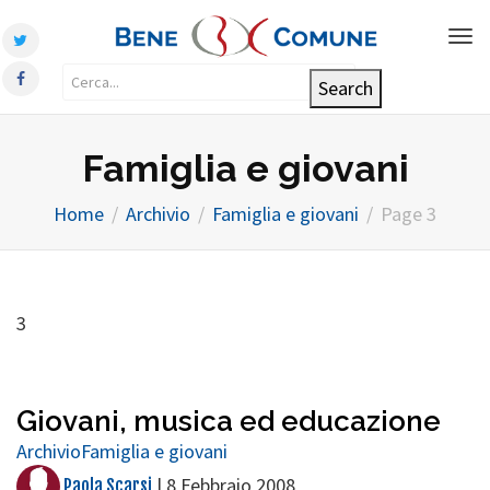
Tog
nav
Famiglia e giovani
Home
Archivio
Famiglia e giovani
Page 3
3
Giovani, musica ed educazione
Archivio
Famiglia e giovani
|
8 Febbraio 2008
Paola Scarsi