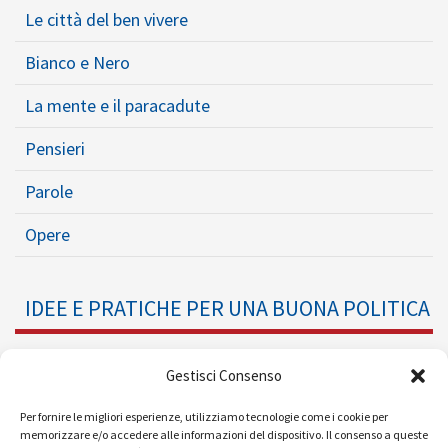
Le città del ben vivere
Bianco e Nero
La mente e il paracadute
Pensieri
Parole
Opere
IDEE E PRATICHE PER UNA BUONA POLITICA
Dossier
Gestisci Consenso
Formazione Politica
Per fornire le migliori esperienze, utilizziamo tecnologie come i cookie per
memorizzare e/o accedere alle informazioni del dispositivo. Il consenso a queste