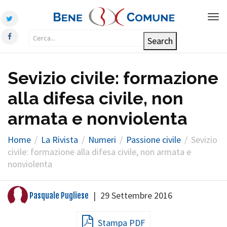
Tog
nav
Sevizio civile: formazione
alla difesa civile, non
armata e nonviolenta
Home
La Rivista
Numeri
Passione civile
Sevizio
civile: formazione alla difesa civile, non armata e
nonviolenta
|
29 Settembre 2016
Pasquale Pugliese
Stampa PDF