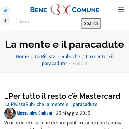
Tog
nav
La mente e il paracadute
Home
La Rivista
Rubriche
La mente e il
paracadute
Page 4
…Per tutto il resto c’è Mastercard
La Rivista
Rubriche
La mente e il paracadute
|
25 Maggio 2015
Alessandro Giuliani
Vi ricorderete la serie di spot pubblicitari di una famosa