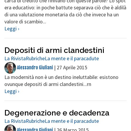
carta di credito che finivano con queste parole? Lo spot
era educativo: in poche battute separava ciò che è aldilà
di una valutazione monetaria da ciò che invece ha un
valore di scambio...
Leggi ›
Depositi di armi clandestini
La Rivista
Rubriche
La mente e il paracadute
|
27 Aprile 2015
Alessandro Giuliani
La modernità non è un destino ineluttabile: esistono
ovunque depositi di armi clandestini...rn
Leggi ›
Degenerazione e decadenza
La Rivista
Rubriche
La mente e il paracadute
|
26 Marzo 2015
Alessandro Giuliani