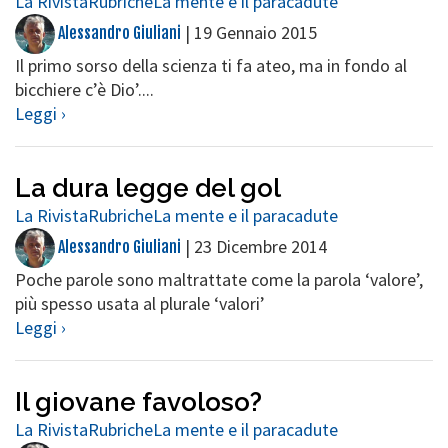
La Rivista
Rubriche
La mente e il paracadute
|
19 Gennaio 2015
Alessandro Giuliani
Il primo sorso della scienza ti fa ateo, ma in fondo al
bicchiere c’è Dio’....
Leggi ›
La dura legge del gol
La Rivista
Rubriche
La mente e il paracadute
|
23 Dicembre 2014
Alessandro Giuliani
Poche parole sono maltrattate come la parola ‘valore’,
più spesso usata al plurale ‘valori’
Leggi ›
Il giovane favoloso?
La Rivista
Rubriche
La mente e il paracadute