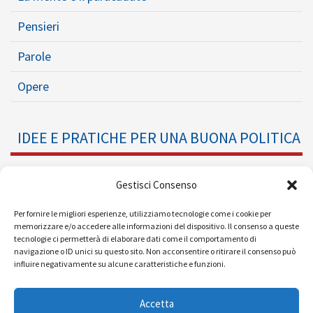
Pensieri
Parole
Opere
IDEE E PRATICHE PER UNA BUONA POLITICA
Dossier
Gestisci Consenso
Formazione Politica
Per fornire le migliori esperienze, utilizziamo tecnologie come i cookie per
memorizzare e/o accedere alle informazioni del dispositivo. Il consenso a queste
tecnologie ci permetterà di elaborare dati come il comportamento di
Eventi
navigazione o ID unici su questo sito. Non acconsentire o ritirare il consenso può
influire negativamente su alcune caratteristiche e funzioni.
Ricerche e Analisi
Accetta