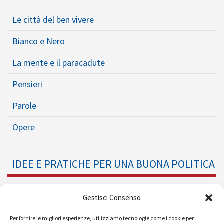
Le città del ben vivere
Bianco e Nero
La mente e il paracadute
Pensieri
Parole
Opere
IDEE E PRATICHE PER UNA BUONA POLITICA
Dossier
Gestisci Consenso
Formazione Politica
Per fornire le migliori esperienze, utilizziamo tecnologie come i cookie per