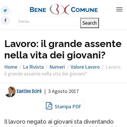
Tog
nav
Lavoro: il grande assente
nella vita dei giovani?
Home
La Rivista
Numeri
Valore Lavoro
Lavoro:
il grande assente nella vita dei giovani?
|
3 Agosto 2017
Santino Scirè
Stampa PDF
Il lavoro negato ai giovani sta diventando