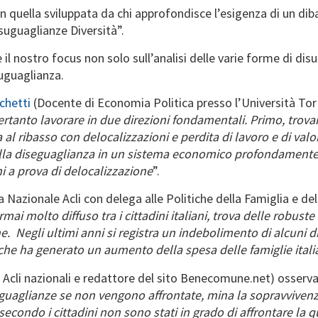
 quella sviluppata da chi approfondisce l’esigenza di un diba
suguaglianze Diversità”.
il nostro focus non solo sull’analisi delle varie forme di dis
suguaglianza.
chetti
(Docente di Economia Politica presso l’Università Tor
tanto lavorare in due direzioni fondamentali. Primo, trovar
a al ribasso con delocalizzazioni e perdita di lavoro e di val
alla diseguaglianza in un sistema economico profondamente
ni a prova di delocalizzazione
”.
 Nazionale Acli con delega alle Politiche della Famiglia e de
 ormai molto diffuso tra i cittadini italiani, trova delle robu
. Negli ultimi anni si registra un indebolimento di alcuni dir
ti, che ha generato un aumento della spesa delle famiglie itali
 Acli nazionali e redattore del sito Benecomune.net) osserv
uaglianze se non vengono affrontate, mina la sopravviven
e secondo i cittadini non sono stati in grado di affrontare la