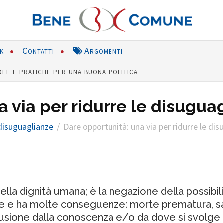
nk
Contatti
Argomenti
dee e pratiche per una buona politica
 via per ridurre le disugua
 disuguaglianze
Dare opportunità: una via per ridurre le di
ella dignità umana; è la negazione della possibi
e e ha molte conseguenze: morte prematura, salu
lusione dalla conoscenza e/o da dove si svolge 