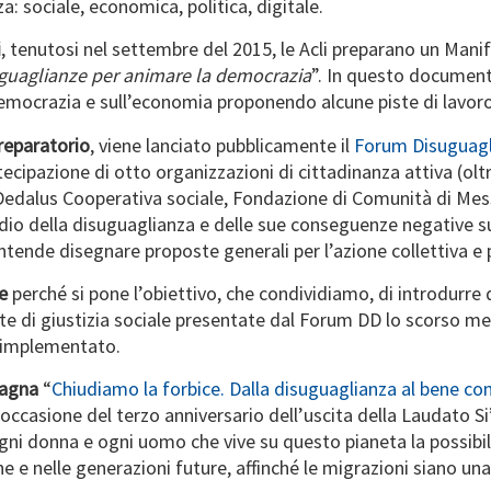
: sociale, economica, politica, digitale.
i
, tenutosi nel settembre del 2015, le Acli preparano un Mani
suguaglianze per animare la democrazia
”. In questo document
 democrazia e sull’economia proponendo alcune piste di lavoro
preparatorio
, viene lanciato pubblicamente il
Forum Disuguagl
tecipazione di otto organizzazioni di cittadinanza attiva (o
, Dedalus Cooperativa sociale, Fondazione di Comunità di Me
io della disuguaglianza e delle sue conseguenze negative sul
tende disegnare proposte generali per l’azione collettiva e p
e
perché si pone l’obiettivo, che condividiamo, di introdurre d
te di giustizia sociale presentate dal Forum DD lo scorso m
e implementato.
pagna
“
Chiudiamo la forbice. Dalla disuguaglianza al bene c
 occasione del terzo anniversario dell’uscita della Laudato Si’
ni donna e ogni uomo che vive su questo pianeta la possibilit
 e nelle generazioni future, affinché le migrazioni siano una 