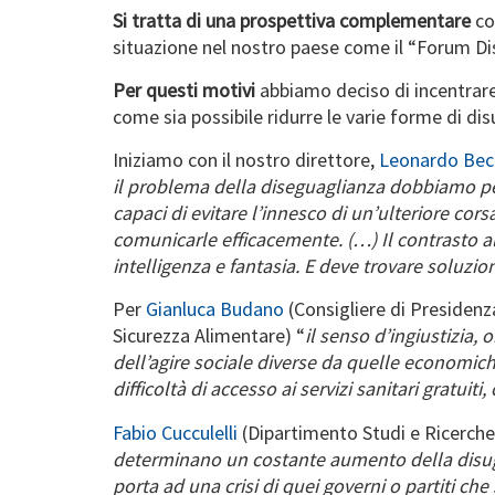
Si tratta di una prospettiva complementare
con
situazione nel nostro paese come il “Forum Di
Per questi motivi
abbiamo deciso di incentrare 
come sia possibile ridurre le varie forme di di
Iniziamo con il nostro direttore,
Leonardo Bec
il problema della diseguaglianza dobbiamo per
capaci di evitare l’innesco di un’ulteriore cors
comunicarle efficacemente. (…) Il contrasto 
intelligenza e fantasia. E deve trovare soluzio
Per
Gianluca Budano
(Consigliere di Presidenza
Sicurezza Alimentare) “
il senso d’ingiustizia,
dell’agire sociale diverse da quelle economiche
difficoltà di accesso ai servizi sanitari gratui
Fabio Cucculelli
(Dipartimento Studi e Ricerche
determinano un costante aumento della disug
porta ad una crisi di quei governi o partiti ch