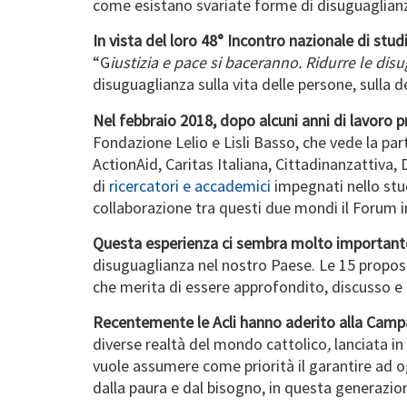
come esistano svariate forme di disuguaglianza
In vista del loro 48° Incontro nazionale di stud
“G
iustizia e pace si baceranno. Ridurre le di
disuguaglianza sulla vita delle persone, sulla
Nel febbraio 2018, dopo alcuni anni di lavoro 
Fondazione Lelio e Lisli Basso, che vede la par
ActionAid, Caritas Italiana, Cittadinanzattiva
di
ricercatori e accademici
impegnati nello stud
collaborazione tra questi due mondi il Forum in
Questa esperienza ci sembra molto important
disuguaglianza nel nostro Paese. Le 15 propos
che merita di essere approfondito, discusso 
Recentemente le Acli hanno aderito alla Cam
diverse realtà del mondo cattolico
,
lanciata in
vuole assumere come priorità il garantire ad og
dalla paura e dal bisogno, in questa generazione