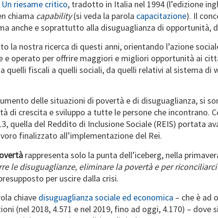
 Un riesame critico
, tradotto in Italia nel 1994 (l’edizione in
Sen chiama
capability
(si veda la parola
capacitazione
). Il co
ma anche e soprattutto alla disuguaglianza di opportunità, di po
o la nostra ricerca di questi anni, orientando l’azione sociale e
e operato per offrire maggiori e migliori opportunità ai citta
quelli fiscali a quelli sociali, da quelli relativi al sistema di w
aumento delle situazioni di povertà e di disuguaglianza, si 
tà di crescita e sviluppo a tutte le persone che incontrano. 
3, quella del Reddito di Inclusione Sociale (REIS) portata ava
avoro finalizzato all’implementazione del Rei.
povertà
rappresenta solo la punta dell’iceberg, nella primav
e le disuguaglianze, eliminare la povertà e per riconciliarci 
resupposto per uscire dalla crisi.
rola chiave
disuguaglianza sociale ed economica
– che è ad o
oni (nel 2018, 4.571 e nel 2019, fino ad oggi, 4.170) – dove 