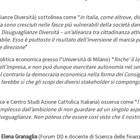
anze Diversità) sottolinea come “
in Italia, come altrove, 
ia sono cresciuti nelle fasce più vulnerabili della società d
isuguaglianze Diversità – un’alleanza tra cittadinanza attiv
bile. Esso è piuttosto il risultato dell’inversione di marcia 
e direzione
”
litica economica presso l’Università di Milano) “
finche’ il 
 dell’impresa, e non può dunque esercitare autonomia nel sens
l contrario la democrazia economica nella forma dei Consigli
o, farebbe sì che gli scopi dei diversi stakeholder si componga
e e Centro Studi Azione Cattolica Italiana) osserva come “
l
 complesso dall’ambizione di non guardare ad un singolo aspe
iseguaglianze. Non poteva che essere così visto che il nostr
Elena Granaglia
(Forum DD e docente di Scienza delle finanz