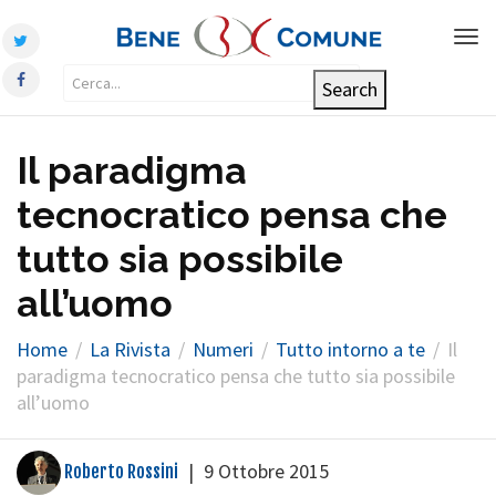
Tog
nav
Il paradigma
tecnocratico pensa che
tutto sia possibile
all’uomo
Home
La Rivista
Numeri
Tutto intorno a te
Il
paradigma tecnocratico pensa che tutto sia possibile
all’uomo
|
9 Ottobre 2015
Roberto Rossini