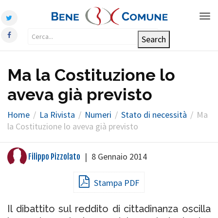
Tog
nav
Ma la Costituzione lo
aveva già previsto
Home
La Rivista
Numeri
Stato di necessità
Ma
la Costituzione lo aveva già previsto
|
8 Gennaio 2014
Filippo Pizzolato
Stampa PDF
Il dibattito sul reddito di cittadinanza oscilla