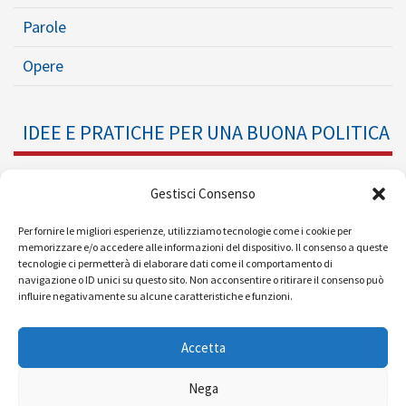
Parole
Opere
IDEE E PRATICHE PER UNA BUONA POLITICA
Dossier
Gestisci Consenso
Formazione Politica
Per fornire le migliori esperienze, utilizziamo tecnologie come i cookie per
memorizzare e/o accedere alle informazioni del dispositivo. Il consenso a queste
tecnologie ci permetterà di elaborare dati come il comportamento di
Eventi
navigazione o ID unici su questo sito. Non acconsentire o ritirare il consenso può
influire negativamente su alcune caratteristiche e funzioni.
Ricerche e Analisi
Accetta
Nega