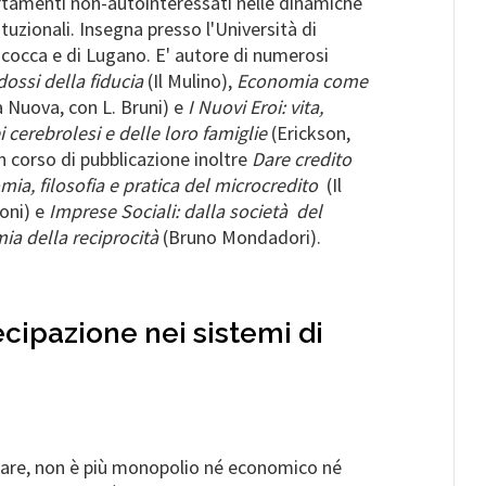
rtamenti non-autointeressati nelle dinamiche
ituzionali. Insegna presso l'Università di
Bicocca e di Lugano. E' autore di numerosi
dossi della fiducia
(Il Mulino),
Economia come
à Nuova, con L. Bruni) e
I Nuovi Eroi: vita,
i cerebrolesi e delle loro famiglie
(Erickson,
n corso di pubblicazione inoltre
Dare credito
mia, filosofia e pratica del microcredito
(Il
oni) e
Imprese Sociali: dalla società del
ia della reciprocità
(Bruno Mondadori).
ecipazione nei sistemi di
lfare, non è più monopolio né economico né