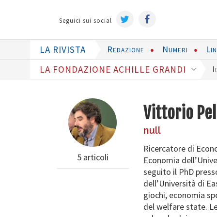
Seguici sui social
LA RIVISTA
Redazione
Numeri
Li
LA FONDAZIONE ACHILLE GRANDI
I
Vittorio Pel
null
Ricercatore di Econo
5 articoli
Economia dell’Univer
seguito il PhD press
dell’Università di Ea
giochi, economia sp
del welfare state. L