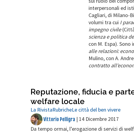
sul ruolo dei compo
interpersonali ed ist
Cagliari, di Milano-
volumi tra cui
I para
impegno civile
(Citt
scienza e politica de
con M. Espa). Sono i
alle relazioni: econo
Mulino, con A. Andre
contratto all'econom
Reputazione, fiducia e part
welfare locale
La Rivista
Rubriche
Le città del ben vivere
|
14 Dicembre 2017
Vittorio Pelligra
Da tempo ormai, l’erogazione di servizi di we