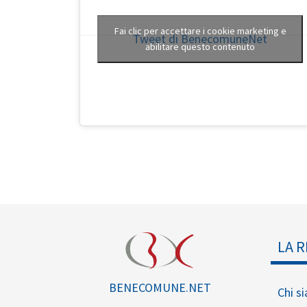
Fai clic per accettare i cookie marketing e
Tweet di BenecomuneNet
abilitare questo contenuto
LA R
BENECOMUNE.NET
Chi s