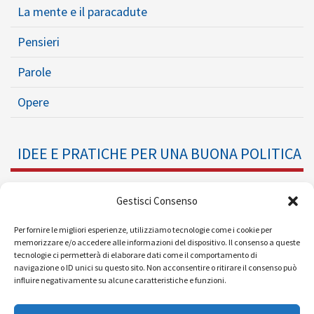
La mente e il paracadute
Pensieri
Parole
Opere
IDEE E PRATICHE PER UNA BUONA POLITICA
Dossier
Gestisci Consenso
Formazione Politica
Per fornire le migliori esperienze, utilizziamo tecnologie come i cookie per
memorizzare e/o accedere alle informazioni del dispositivo. Il consenso a queste
tecnologie ci permetterà di elaborare dati come il comportamento di
Eventi
navigazione o ID unici su questo sito. Non acconsentire o ritirare il consenso può
influire negativamente su alcune caratteristiche e funzioni.
Ricerche e Analisi