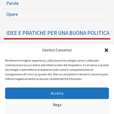
Parole
Opere
IDEE E PRATICHE PER UNA BUONA POLITICA
Dossier
Gestisci Consenso
Formazione Politica
Per fornire le migliori esperienze, utilizziamo tecnologie come i cookie per
memorizzare e/o accedere alle informazioni del dispositivo. Il consenso a queste
tecnologie ci permetterà di elaborare dati come il comportamento di
Eventi
navigazione o ID unici su questo sito. Non acconsentire o ritirare il consenso può
influire negativamente su alcune caratteristiche e funzioni.
Ricerche e Analisi
Accetta
Nega
© 2008 - 2026 |
| Powered by