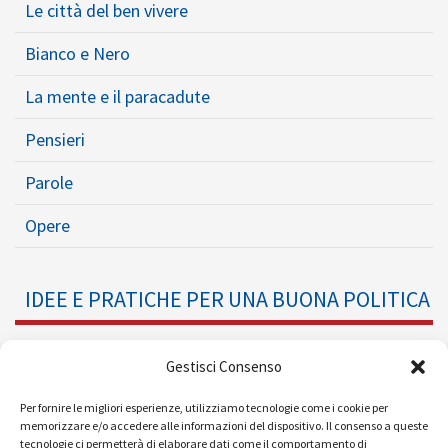
Le città del ben vivere
Bianco e Nero
La mente e il paracadute
Pensieri
Parole
Opere
IDEE E PRATICHE PER UNA BUONA POLITICA
Dossier
Gestisci Consenso
Formazione Politica
Per fornire le migliori esperienze, utilizziamo tecnologie come i cookie per
memorizzare e/o accedere alle informazioni del dispositivo. Il consenso a queste
tecnologie ci permetterà di elaborare dati come il comportamento di