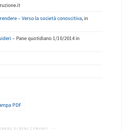
truzione.it
rendere – Verso la società conoscitiva
, in
sideri
– Pane quotidiano 1/10/2014 in
ampa PDF
UMERO DI BENE COMUNE!