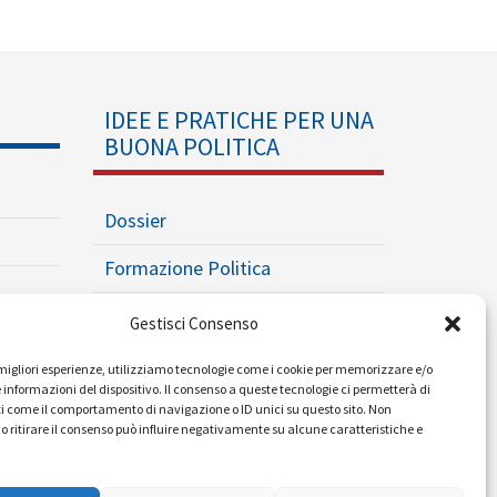
IDEE E PRATICHE PER UNA
BUONA POLITICA
Dossier
Formazione Politica
Eventi
Gestisci Consenso
Ricerche e Analisi
e migliori esperienze, utilizziamo tecnologie come i cookie per memorizzare e/o
 informazioni del dispositivo. Il consenso a queste tecnologie ci permetterà di
i come il comportamento di navigazione o ID unici su questo sito. Non
o ritirare il consenso può influire negativamente su alcune caratteristiche e