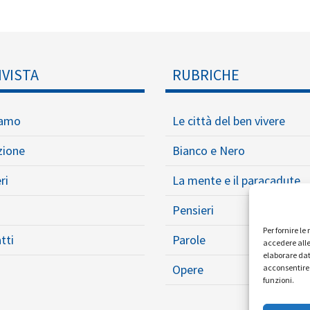
IVISTA
RUBRICHE
iamo
Le città del ben vivere
zione
Bianco e Nero
ri
La mente e il paracadute
Pensieri
Per fornire l
tti
Parole
accedere alle
elaborare dat
Opere
acconsentire 
funzioni.