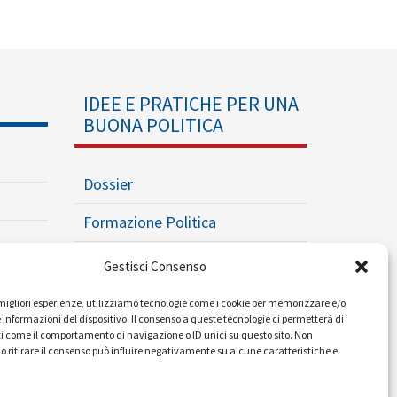
IDEE E PRATICHE PER UNA
BUONA POLITICA
Dossier
Formazione Politica
Eventi
Gestisci Consenso
Ricerche e Analisi
e migliori esperienze, utilizziamo tecnologie come i cookie per memorizzare e/o
 informazioni del dispositivo. Il consenso a queste tecnologie ci permetterà di
i come il comportamento di navigazione o ID unici su questo sito. Non
o ritirare il consenso può influire negativamente su alcune caratteristiche e