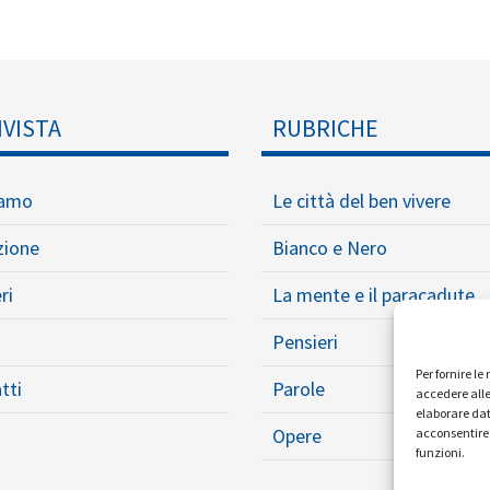
IVISTA
RUBRICHE
iamo
Le città del ben vivere
zione
Bianco e Nero
ri
La mente e il paracadute
Pensieri
Per fornire l
tti
Parole
accedere alle
elaborare dat
Opere
acconsentire 
funzioni.