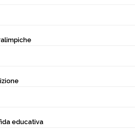
aralimpiche
izione
fida educativa