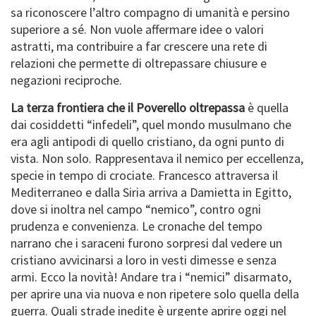
sa riconoscere l’altro compagno di umanità e persino
superiore a sé. Non vuole affermare idee o valori
astratti, ma contribuire a far crescere una rete di
relazioni che permette di oltrepassare chiusure e
negazioni reciproche.
La terza frontiera che il Poverello oltrepassa
è quella
dai cosiddetti “infedeli”, quel mondo musulmano che
era agli antipodi di quello cristiano, da ogni punto di
vista. Non solo. Rappresentava il nemico per eccellenza,
specie in tempo di crociate. Francesco attraversa il
Mediterraneo e dalla Siria arriva a Damietta in Egitto,
dove si inoltra nel campo “nemico”, contro ogni
prudenza e convenienza. Le cronache del tempo
narrano che i saraceni furono sorpresi dal vedere un
cristiano avvicinarsi a loro in vesti dimesse e senza
armi. Ecco la novità! Andare tra i “nemici” disarmato,
per aprire una via nuova e non ripetere solo quella della
guerra. Quali strade inedite è urgente aprire oggi nel