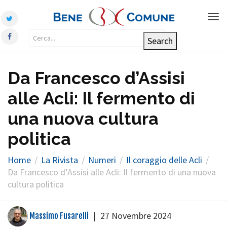
Tog
nav
Da Francesco d’Assisi
alle Acli: Il fermento di
una nuova cultura
politica
Home
La Rivista
Numeri
Il coraggio delle Acli
Da Francesco d’Assisi alle Acli: Il fermento di una nuova
cultura politica
|
27 Novembre 2024
Massimo Fusarelli