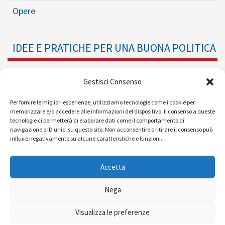
Opere
IDEE E PRATICHE PER UNA BUONA POLITICA
Dossier
Gestisci Consenso
Formazione Politica
Per fornire le migliori esperienze, utilizziamo tecnologie come i cookie per
memorizzare e/o accedere alle informazioni del dispositivo. Il consenso a queste
tecnologie ci permetterà di elaborare dati come il comportamento di
Eventi
navigazione o ID unici su questo sito. Non acconsentire o ritirare il consenso può
influire negativamente su alcune caratteristiche e funzioni.
Ricerche e Analisi
Accetta
Nega
© 2008 - 2026 |
| Powered by
Visualizza le preferenze
MEDIAERA