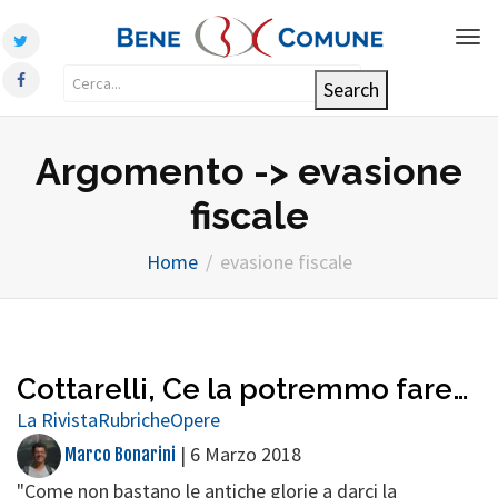
Tog
nav
Argomento -> evasione
fiscale
Home
evasione fiscale
Cottarelli, Ce la potremmo fare…
La Rivista
Rubriche
Opere
|
6 Marzo 2018
Marco Bonarini
"Come non bastano le antiche glorie a darci la