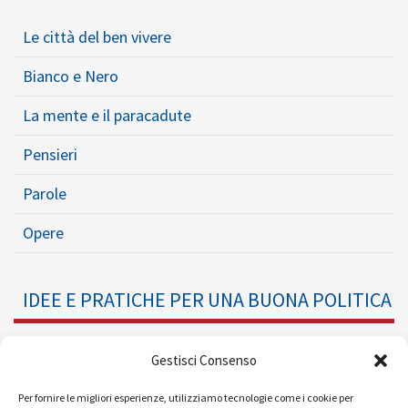
Le città del ben vivere
Bianco e Nero
La mente e il paracadute
Pensieri
Parole
Opere
IDEE E PRATICHE PER UNA BUONA POLITICA
Dossier
Gestisci Consenso
Formazione Politica
Per fornire le migliori esperienze, utilizziamo tecnologie come i cookie per