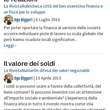
La Rivista
Rubriche
Le città del ben vivere
Una finanza e
un fisco per lo sviluppo
|
6 Luglio 2016
Ugo Biggeri
Per poter riportare la finanza al servizio della società
occorre individuare piste di lavoro su scala globale che
però hanno ricadute locali significative...
Leggi ›
Il valore dei soldi
La Rivista
Numeri
In difesa dei valori negoziabili
|
13 Aprile 2015
Ugo Biggeri
I soldi si possono usare a favore della collettività, del
bene comune? Si possono investire con un attenzione
all'impatto sociale e ambientale? L'esperienza della
finanza etica in tutto il mondo mostra come stia
crescendo il numero di cittadini che scelgono strumenti