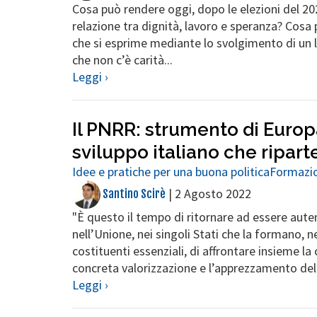
Cosa può rendere oggi, dopo le elezioni del 20
relazione tra dignità, lavoro e speranza? Cosa p
che si esprime mediante lo svolgimento di un l
che non c’è carità...
Leggi ›
Il PNRR: strumento di Euro
sviluppo italiano che ripar
Idee e pratiche per una buona politica
Formazio
|
2 Agosto 2022
Santino Scirè
"Ѐ questo il tempo di ritornare ad essere aut
nell’Unione, nei singoli Stati che la formano, nei
costituenti essenziali, di affrontare insieme la c
concreta valorizzazione e l’apprezzamento del 
Leggi ›