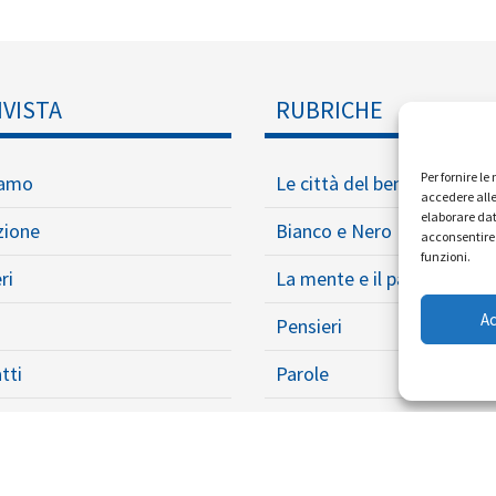
IVISTA
RUBRICHE
Per fornire l
iamo
Le città del ben vivere
accedere alle
elaborare dat
zione
Bianco e Nero
acconsentire 
funzioni.
ri
La mente e il paracadute
A
Pensieri
tti
Parole
Opere