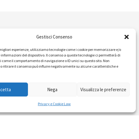
IDEE E PRATICHE PER UNA
Gestisci Consenso
BUONA POLITICA
e migliori esperienze, utilizziamo tecnologie come i cookie per memorizzare e/o
 informazioni del dispositivo. Il consenso a queste tecnologie ci permetterà di
Dossier
i come il comportamento di navigazione o ID unici su questo sito. Non
o ritirare il consenso può influire negativamente su alcune caratteristiche e
Formazione Politica
Eventi
ccetta
Nega
Visualizza le preferenze
Ricerche e Analisi
Privacy e Cookie Law