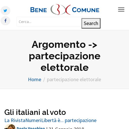
Tog
nav
Argomento ->
partecipazione
elettorale
Home
partecipazione elettorale
Gli italiani al voto
La Rivista
Numeri
Libertà è... partecipazione