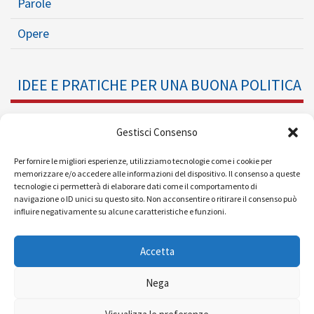
Parole
Opere
IDEE E PRATICHE PER UNA BUONA POLITICA
Dossier
Gestisci Consenso
Formazione Politica
Per fornire le migliori esperienze, utilizziamo tecnologie come i cookie per
memorizzare e/o accedere alle informazioni del dispositivo. Il consenso a queste
tecnologie ci permetterà di elaborare dati come il comportamento di
Eventi
navigazione o ID unici su questo sito. Non acconsentire o ritirare il consenso può
influire negativamente su alcune caratteristiche e funzioni.
Ricerche e Analisi
Accetta
Nega
© 2008 - 2026 |
| Powered by