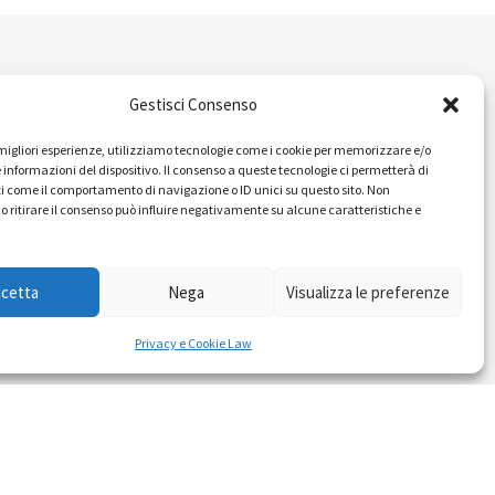
IDEE E PRATICHE PER UNA
Gestisci Consenso
BUONA POLITICA
e migliori esperienze, utilizziamo tecnologie come i cookie per memorizzare e/o
 informazioni del dispositivo. Il consenso a queste tecnologie ci permetterà di
Dossier
i come il comportamento di navigazione o ID unici su questo sito. Non
o ritirare il consenso può influire negativamente su alcune caratteristiche e
Formazione Politica
Eventi
ccetta
Nega
Visualizza le preferenze
Ricerche e Analisi
Privacy e Cookie Law