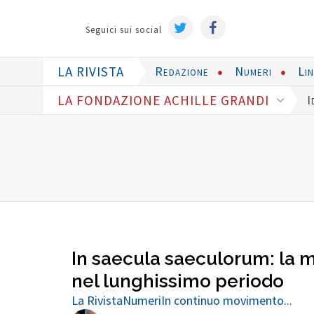
Seguici sui social
LA RIVISTA
Redazione
Numeri
Li
LA FONDAZIONE ACHILLE GRANDI
I
In saecula saeculorum: la m
nel lunghissimo periodo
La Rivista
Numeri
In continuo movimento...