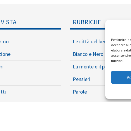
IVISTA
RUBRICHE
Per fornire l
iamo
Le città del ben vivere
accedere alle
elaborare dat
zione
Bianco e Nero
acconsentire 
funzioni.
ri
La mente e il paracadute
A
Pensieri
tti
Parole
Opere