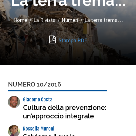
La terra trema...
Home
/
La Rivista
/
Numeri
/
La terra trema…
Stampa PDF
NUMERO 10/2016
Giacomo Costa
Cultura della prevenzione:
un’approccio integrale
Rossella Muroni