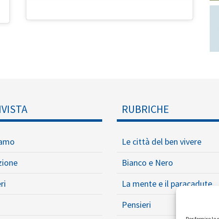
IVISTA
RUBRICHE
iamo
Le città del ben vivere
zione
Bianco e Nero
ri
La mente e il paracadute
Pensieri
Per fornire l