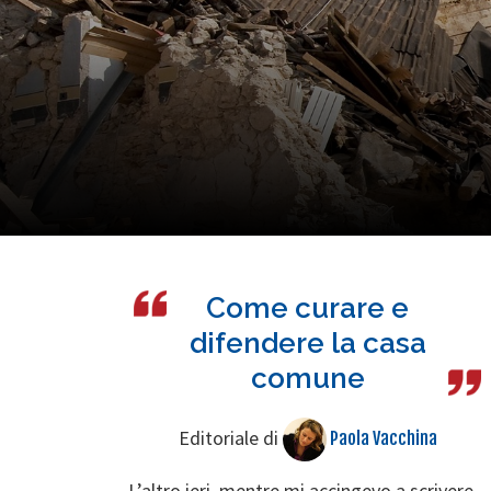
Come curare e
difendere la casa
comune
Editoriale di
Paola Vacchina
L’altro ieri, mentre mi accingevo a scrivere