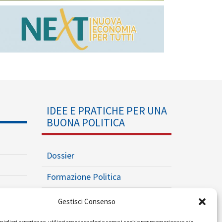
IDEE E PRATICHE PER UNA
BUONA POLITICA
Dossier
Formazione Politica
Eventi
Gestisci Consenso
Ricerche e Analisi
e migliori esperienze, utilizziamo tecnologie come i cookie per memorizzare e/o