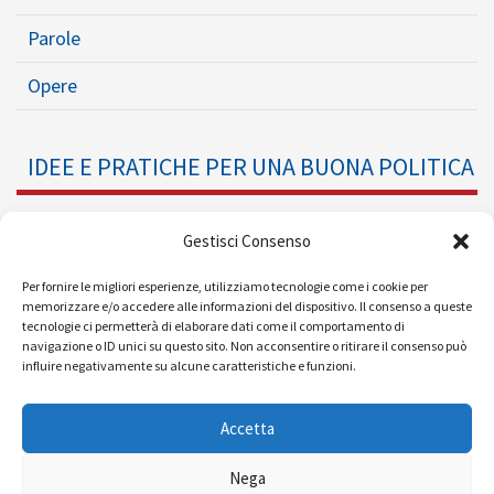
Parole
Opere
IDEE E PRATICHE PER UNA BUONA POLITICA
Dossier
Gestisci Consenso
Formazione Politica
Per fornire le migliori esperienze, utilizziamo tecnologie come i cookie per
memorizzare e/o accedere alle informazioni del dispositivo. Il consenso a queste
tecnologie ci permetterà di elaborare dati come il comportamento di
Eventi
navigazione o ID unici su questo sito. Non acconsentire o ritirare il consenso può
influire negativamente su alcune caratteristiche e funzioni.
Ricerche e Analisi
Accetta
Nega