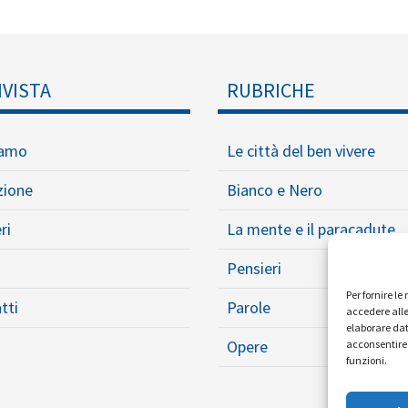
IVISTA
RUBRICHE
iamo
Le città del ben vivere
zione
Bianco e Nero
ri
La mente e il paracadute
Pensieri
Per fornire l
tti
Parole
accedere alle
elaborare dat
Opere
acconsentire 
funzioni.