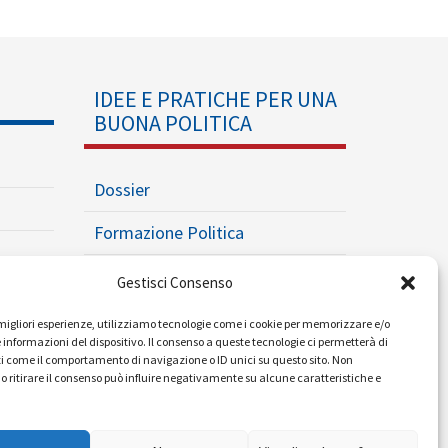
IDEE E PRATICHE PER UNA
BUONA POLITICA
Dossier
Formazione Politica
Eventi
Gestisci Consenso
Ricerche e Analisi
e migliori esperienze, utilizziamo tecnologie come i cookie per memorizzare e/o
 informazioni del dispositivo. Il consenso a queste tecnologie ci permetterà di
i come il comportamento di navigazione o ID unici su questo sito. Non
o ritirare il consenso può influire negativamente su alcune caratteristiche e