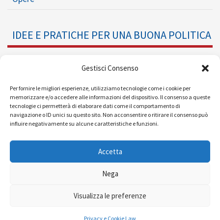
IDEE E PRATICHE PER UNA BUONA POLITICA
Dossier
Gestisci Consenso
Formazione Politica
Per fornire le migliori esperienze, utilizziamo tecnologie come i cookie per
memorizzare e/o accedere alle informazioni del dispositivo. Il consenso a queste
tecnologie ci permetterà di elaborare dati come il comportamento di
Eventi
navigazione o ID unici su questo sito. Non acconsentire o ritirare il consenso può
influire negativamente su alcune caratteristiche e funzioni.
Ricerche e Analisi
Accetta
Nega
© 2008 - 2026 |
| Powered by
Visualizza le preferenze
MEDIAERA
Mappa del sito
|
Condizioni d'uso
|
Privacy
Privacy e Cookie Law