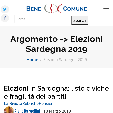
Tog
nav
Argomento -> Elezioni
Sardegna 2019
Home
Elezioni Sardegna 2019
Elezioni in Sardegna: liste civiche
e fragilità dei partiti
La Rivista
Rubriche
Pensieri
|
18 Marzo 2019
Piero Bargellini