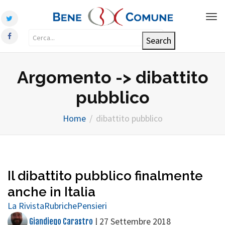
Tog
nav
Argomento -> dibattito
pubblico
Home
dibattito pubblico
Il dibattito pubblico finalmente
anche in Italia
La Rivista
Rubriche
Pensieri
|
27 Settembre 2018
Giandiego Carastro