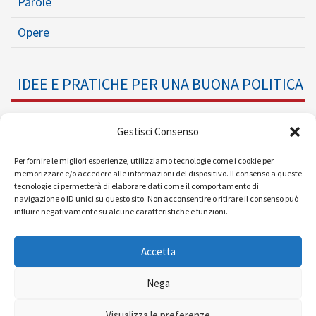
Parole
Opere
IDEE E PRATICHE PER UNA BUONA POLITICA
Dossier
Gestisci Consenso
Formazione Politica
Per fornire le migliori esperienze, utilizziamo tecnologie come i cookie per
memorizzare e/o accedere alle informazioni del dispositivo. Il consenso a queste
tecnologie ci permetterà di elaborare dati come il comportamento di
Eventi
navigazione o ID unici su questo sito. Non acconsentire o ritirare il consenso può
influire negativamente su alcune caratteristiche e funzioni.
Ricerche e Analisi
Accetta
Nega
© 2008 - 2026 |
| Powered by
Visualizza le preferenze