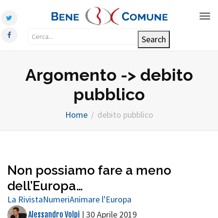
Tog
nav
Argomento -> debito
pubblico
Home
debito pubblico
Non possiamo fare a meno
dell’Europa…
La Rivista
Numeri
Animare l'Europa
|
30 Aprile 2019
Alessandro Volpi