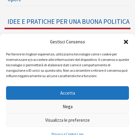
IDEE E PRATICHE PER UNA BUONA POLITICA
Dossier
Gestisci Consenso
Formazione Politica
Per fornire le migliori esperienze, utilizziamo tecnologie come i cookie per
memorizzare e/o accedere alle informazioni del dispositivo. Il consenso a queste
tecnologie ci permetterà di elaborare dati come il comportamento di
Eventi
navigazione o ID unici su questo sito. Non acconsentire o ritirare il consenso può
influire negativamente su alcune caratteristiche e funzioni.
Ricerche e Analisi
Accetta
Nega
© 2008 - 2026 |
| Powered by
Visualizza le preferenze
MEDIAERA
Mappa del sito
|
Condizioni d'uso
|
Privacy
Privacy e Cookie Law