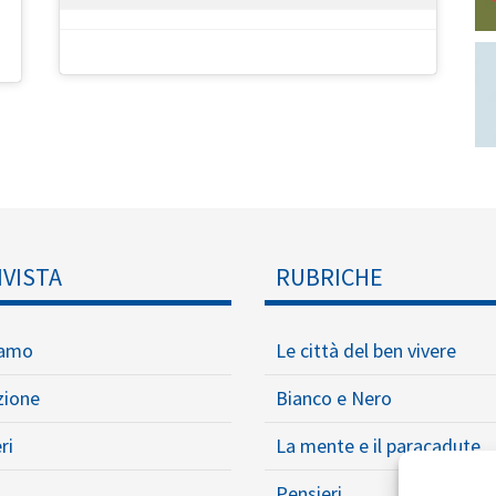
IVISTA
RUBRICHE
iamo
Le città del ben vivere
zione
Bianco e Nero
ri
La mente e il paracadute
Pensieri