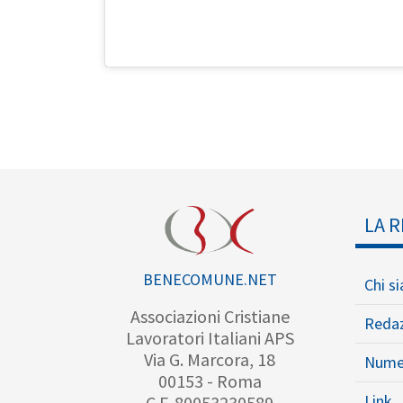
LA R
BENECOMUNE.NET
Chi s
Associazioni Cristiane
Reda
Lavoratori Italiani APS
Via G. Marcora, 18
Nume
00153 - Roma
Link
C.F. 80053230589